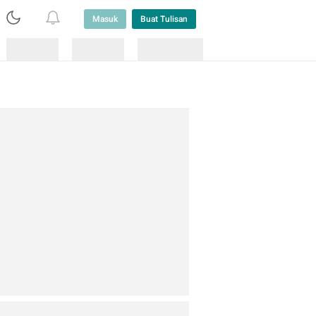
Masuk
Buat Tulisan
Loading
Loading
Lainnya