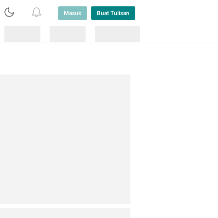
Masuk
Buat Tulisan
Loading
Loading
Lainnya