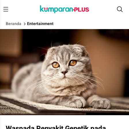
Beranda
Entertainment
Ilustrasi kucing scottish fold.
Waspada Penyakit Genetik pada