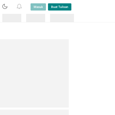
Masuk
Buat Tulisan
Loading
Loading
Lainnya