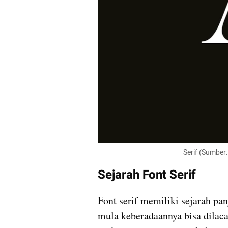
                                                
Sejarah Font Serif
Font serif memiliki sejarah pa
mula keberadaannya bisa dilaca