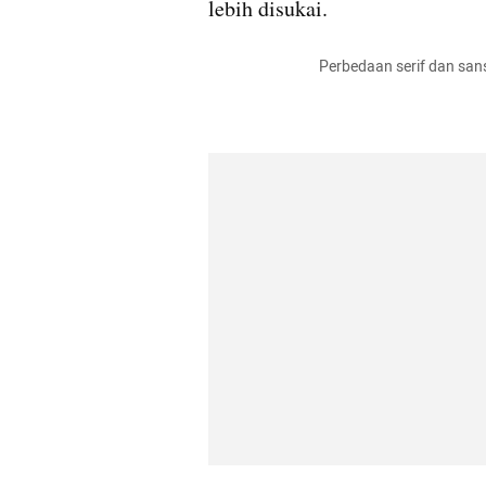
lebih disukai.
                                  Perbeda