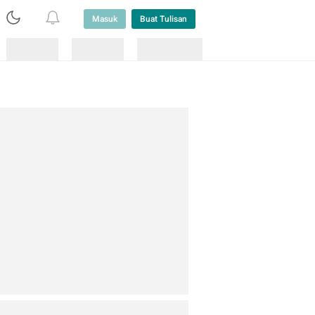
Masuk
Buat Tulisan
Loading
Loading
Lainnya