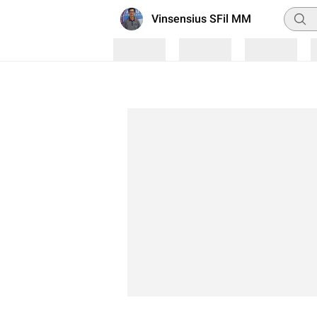
Pencar
Vinsensius SFil MM
Loading
Loading
Loading