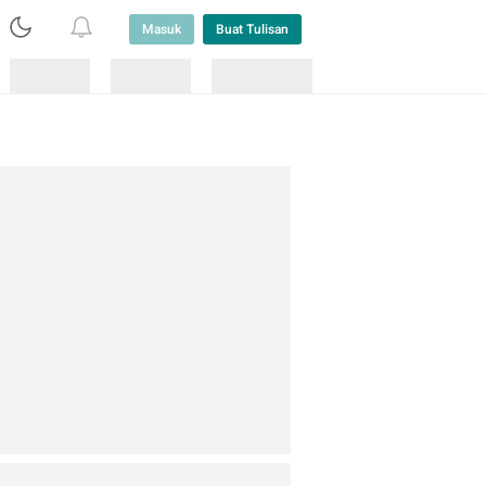
Masuk
Buat Tulisan
Loading
Loading
Lainnya