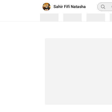
Pencari
Sahir Fifi Natasha
Loading
Loading
Loading