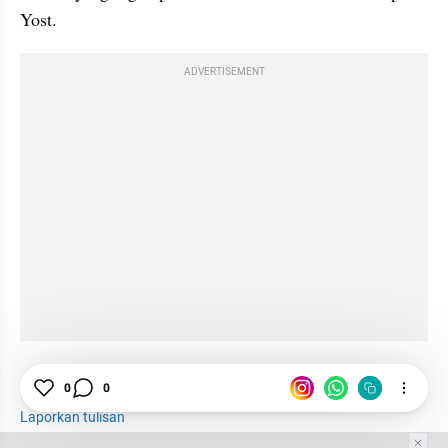
Yost.
ADVERTISEMENT
0
0
Animasi
Eric Nam
Laporkan tulisan
Tim Editor