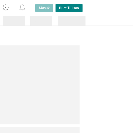
Masuk
Buat Tulisan
Loading
Loading
Lainnya