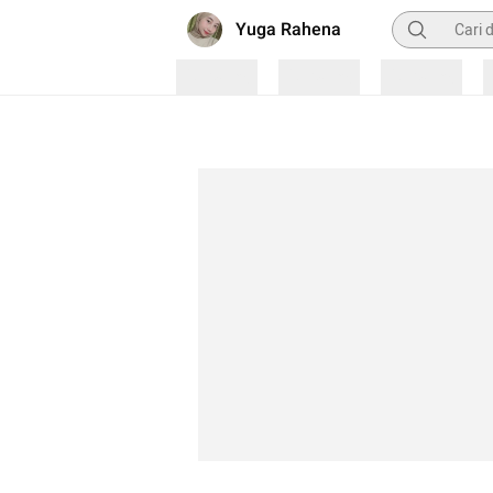
Pencarian
Yuga Rahena
Loading
Loading
Loading