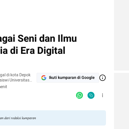
gai Seni dan Ilmu
 di Era Digital
al di kota Depok
Ikuti kumparan di Google
iswi Universitas
jurusan Ilmu
enit
gan dari redaksi kumparan