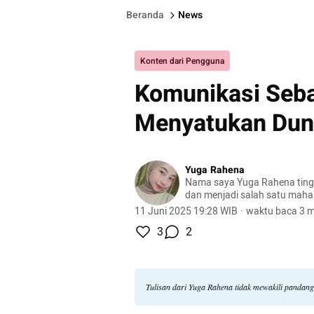
Beranda
News
Konten dari Pengguna
Komunikasi Seba
Menyatukan Dunia
Yuga Rahena
Nama saya Yuga Rahena tingg
dan menjadi salah satu mahas
Pamulang semester 2 dengan 
11 Juni 2025 19:28 WIB
·
waktu baca 3 m
Komunikasi S1.
3
2
Tulisan dari Yuga Rahena tidak mewakili pandan