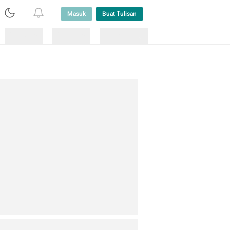
Masuk
Buat Tulisan
Loading
Loading
Lainnya