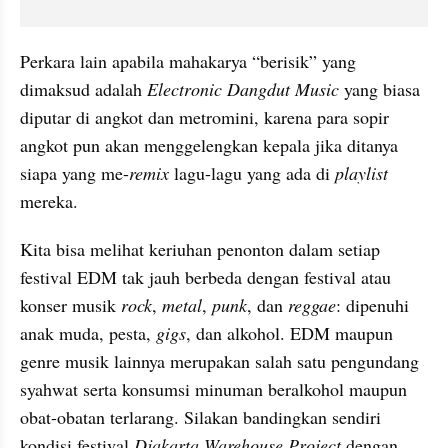
Perkara lain apabila mahakarya “berisik” yang 
dimaksud adalah 
Electronic Dangdut Music
 yang biasa 
diputar di angkot dan metromini, karena para sopir 
angkot pun akan menggelengkan kepala jika ditanya 
siapa yang me-
remix
 lagu-lagu yang ada di 
playlist
mereka.
Kita bisa melihat keriuhan penonton dalam setiap 
festival EDM tak jauh berbeda dengan festival atau 
konser musik 
rock
, 
metal
, 
punk
, dan 
reggae
: dipenuhi 
anak muda, pesta, 
gigs
, dan alkohol. EDM maupun 
genre musik lainnya merupakan salah satu pengundang 
syahwat serta konsumsi minuman beralkohol maupun 
obat-obatan terlarang. Silakan bandingkan sendiri 
kondisi festival 
Djakarta Warehouse Project
 dengan 