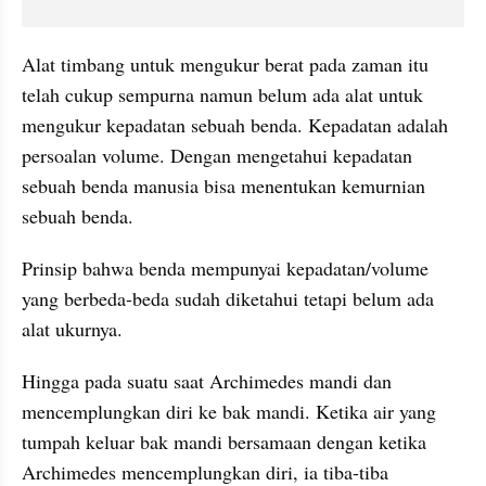
Alat timbang untuk mengukur berat pada zaman itu 
telah cukup sempurna namun belum ada alat untuk 
mengukur kepadatan sebuah benda. Kepadatan adalah 
persoalan volume. Dengan mengetahui kepadatan 
sebuah benda manusia bisa menentukan kemurnian 
sebuah benda.
Prinsip bahwa benda mempunyai kepadatan/volume 
yang berbeda-beda sudah 
diketahui
 tetapi belum ada 
alat ukurnya.
Hingga pada suatu saat 
Archimedes
 mandi dan 
mencemplungkan
 diri ke bak mandi. Ketika air yang 
tumpah keluar bak mandi bersamaan dengan ketika 
Archimedes
mencemplungkan
 diri, ia tiba-tiba 