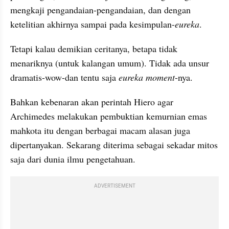
mengkaji 
pengandaian
-
pengandaian
, dan dengan 
ketelitian akhirnya sampai pada kesimpulan-
eureka
.
Tetapi kalau demikian ceritanya, betapa tidak 
menariknya (untuk kalangan umum). Tidak ada unsur 
dramatis-wow-dan tentu saja 
eureka moment
-nya.
Bahkan kebenaran akan perintah 
Hiero
 agar 
Archimedes
 melakukan pembuktian kemurnian emas 
mahkota itu dengan berbagai macam alasan juga 
dipertanyakan. Sekarang diterima sebagai sekadar mitos 
saja dari dunia ilmu pengetahuan.
ADVERTISEMENT