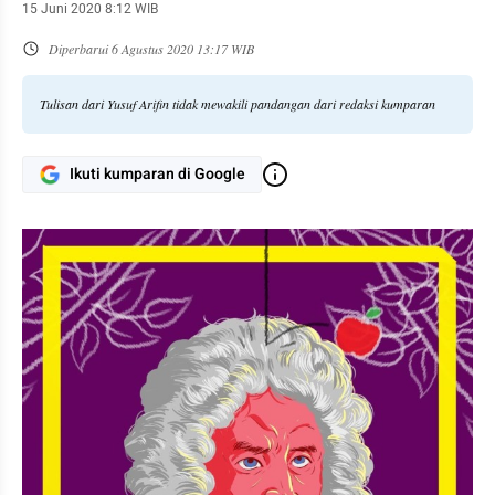
15 Juni 2020 8:12 WIB
Diperbarui
6 Agustus 2020 13:17 WIB
Tulisan dari Yusuf Arifin tidak mewakili pandangan dari redaksi kumparan
Ikuti kumparan di Google