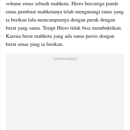
volume emas sebuah mahkota. 
Hiero
bercuriga
pande
emas pembuat 
mahkotanya
 telah mengurangi emas yang 
ia berikan lalu mencampurnya dengan perak dengan 
berat yang sama. Tetapi 
Hiero
 tidak bisa membuktikan. 
Karena berat mahkota yang ada sama persis dengan 
berat emas yang ia berikan.
ADVERTISEMENT