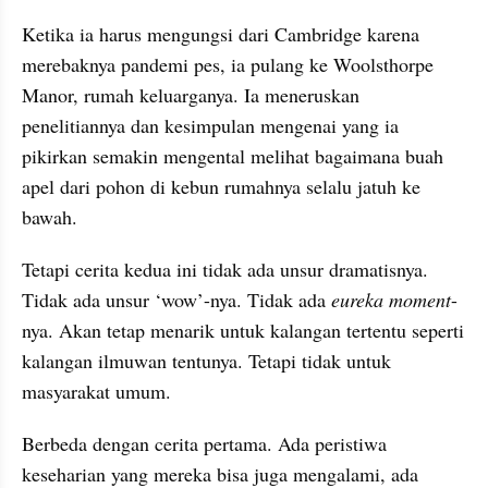
Ketika ia harus mengungsi dari Cambridge karena 
merebaknya pandemi pes, ia pulang ke 
Woolsthorpe
Manor
, rumah keluarganya. Ia meneruskan 
penelitiannya dan kesimpulan mengenai yang ia 
pikirkan semakin mengental melihat bagaimana buah 
apel dari pohon di kebun rumahnya selalu jatuh ke 
bawah.
Tetapi cerita kedua ini tidak ada unsur 
dramatisnya
. 
Tidak ada unsur ‘wow’-nya. Tidak ada 
eureka moment
-
nya. Akan tetap menarik untuk kalangan tertentu seperti 
kalangan ilmuwan tentunya. Tetapi tidak untuk 
masyarakat umum.
Berbeda dengan cerita pertama. Ada peristiwa 
keseharian yang mereka bisa juga mengalami, ada 