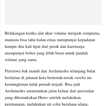
Belakangan ketika alat ukur volume menjadi sempurna, 
manusia bisa tahu kalau emas mempunyai kepadatan 
hampir dua kali lipat dari perak dan karenanya 
mempunyai bobot yang lebih berat untuk jumlah 
volume yang sama.
Peristiwa bak mandi dan 
Archimedes
 telanjang bulat 
berlarian di jalanan kota berteriak-teriak 
eureka 
itu 
kemungkinan tidak pernah terjadi. Bisa jadi 
Archimedes
 menemukan jalan keluar dari persoalan 
yang dikemukakan 
Hiero
 setelah melakukan 
perenungan, melakukan uji coba berulang-ulang, 