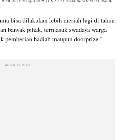
 Bendera Peringatan HUT Ke-79 Proklamasi Kemerdekaan 
ma bisa dilakukan lebih meriah lagi di tahun 
gan banyak pihak, termasuk swadaya warga 
uk pemberian hadiah maupun doorprize." 
ADVERTISEMENT