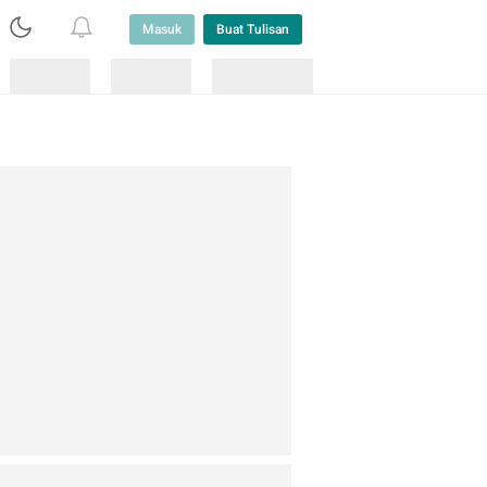
Masuk
Buat Tulisan
Loading
Loading
Lainnya