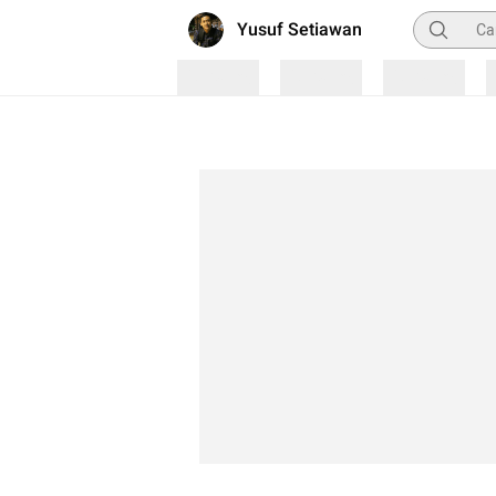
Pencarian
Yusuf Setiawan
Loading
Loading
Loading