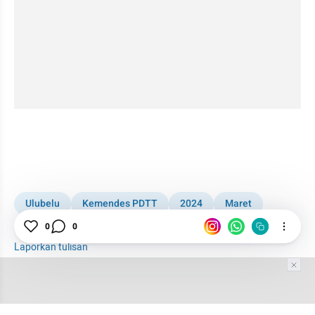
Ulubelu
Kemendes PDTT
2024
Maret
Bupati Tanggamus
Lampung
APBD
0
0
Laporkan tulisan
Tim Editor
Editor Section