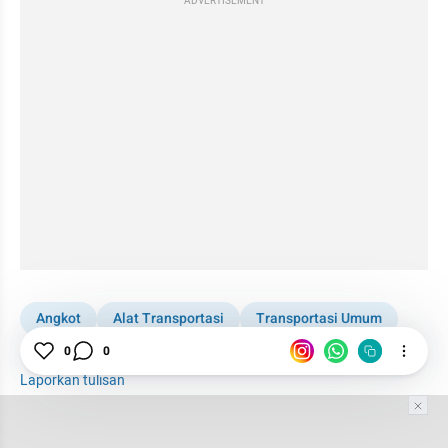
ADVERTISEMENT
Angkot
Alat Transportasi
Transportasi Umum
Bogor
Keselamatan Berkendara
Angkutan Umum
0
0
Laporkan tulisan
Tim Editor
Editor Section