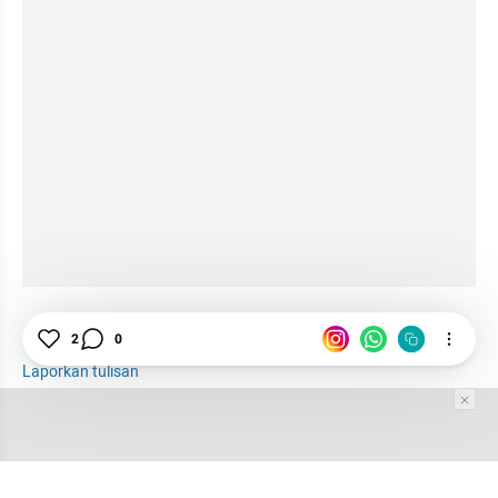
Opinion
Esai
Feature
2
0
Laporkan tulisan
Tim Editor
Editor Section