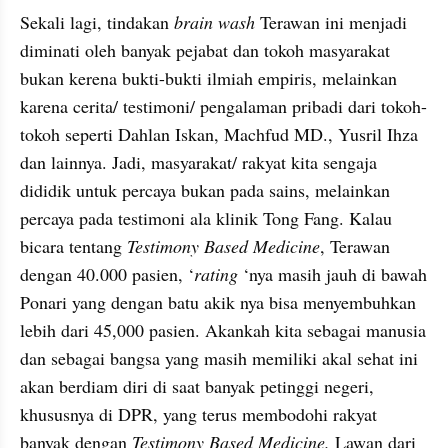
Sekali lagi, tindakan 
brain wash
 Terawan ini menjadi 
diminati oleh banyak pejabat dan tokoh masyarakat 
bukan kerena bukti-bukti ilmiah empiris, melainkan 
karena cerita/ testimoni/ pengalaman pribadi dari tokoh-
tokoh seperti Dahlan Iskan, Machfud MD., Yusril Ihza 
dan lainnya. Jadi, masyarakat/ rakyat kita sengaja 
dididik untuk percaya bukan pada sains, melainkan 
percaya pada testimoni ala klinik Tong Fang. Kalau 
bicara tentang 
Testimony Based Medicine
, Terawan 
dengan 40.000 pasien, ‘
rating
 ‘nya masih jauh di bawah 
Ponari yang dengan batu akik nya bisa menyembuhkan 
lebih dari 45,000 pasien. Akankah kita sebagai manusia 
dan sebagai bangsa yang masih memiliki akal sehat ini 
akan berdiam diri di saat banyak petinggi negeri, 
khususnya di DPR, yang terus membodohi rakyat 
banyak dengan 
Testimony Based Medicine. 
Lawan dari 