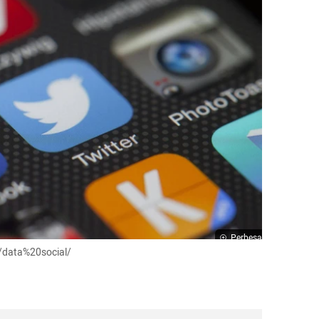
Perbesar
/data%20social/