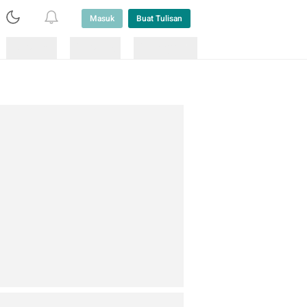
Masuk
Buat Tulisan
Loading
Loading
Lainnya