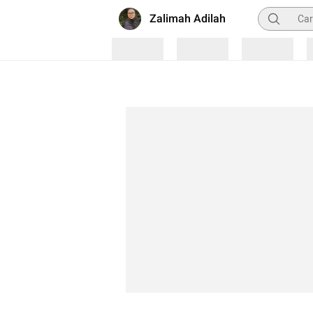
Pencarian
Zalimah Adilah
Loading
Loading
Loading