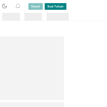
Masuk
Buat Tulisan
Loading
Loading
Lainnya