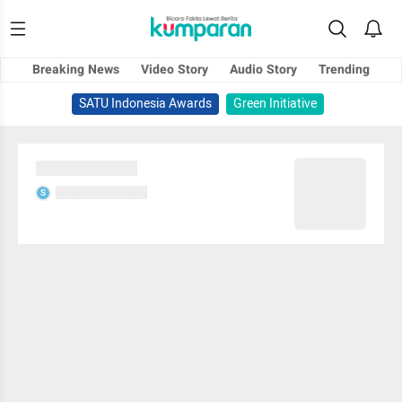
Breaking News
Video Story
Audio Story
Trending
SATU Indonesia Awards
Green Initiative
Sedang memuat...
Sedang memuat...
S