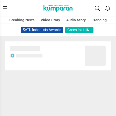
Breaking News
Video Story
Audio Story
Trending
SATU Indonesia Awards
Green Initiative
Sedang memuat...
Sedang memuat...
S