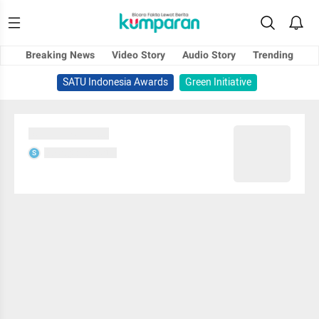
Breaking News
Video Story
Audio Story
Trending
SATU Indonesia Awards
Green Initiative
Sedang memuat...
Sedang memuat...
S