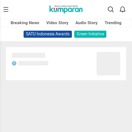
Breaking News
Video Story
Audio Story
Trending
SATU Indonesia Awards
Green Initiative
Sedang memuat...
Sedang memuat...
S