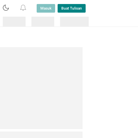
Masuk
Buat Tulisan
Loading
Loading
Lainnya