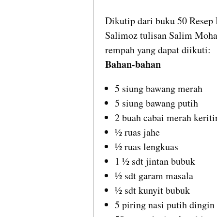
Dikutip dari buku 50 Resep 
Salimoz tulisan Salim Moha
rempah yang dapat diikuti:
Bahan-bahan
5 siung bawang merah
5 siung bawang putih
2 buah cabai merah keriti
½ ruas jahe
½ ruas lengkuas
1 ½ sdt jintan bubuk
½ sdt garam masala
½ sdt kunyit bubuk
5 piring nasi putih dingin