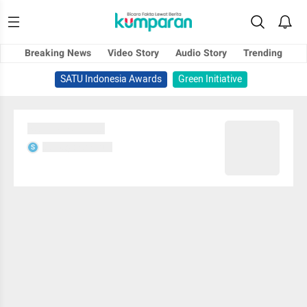
Breaking News
Video Story
Audio Story
Trending
SATU Indonesia Awards
Green Initiative
Sedang memuat...
Sedang memuat...
S