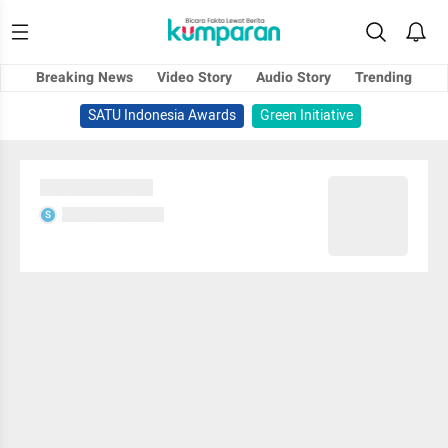
Breaking News
Video Story
Audio Story
Trending
SATU Indonesia Awards
Green Initiative
Sedang memuat...
Sedang memuat...
S