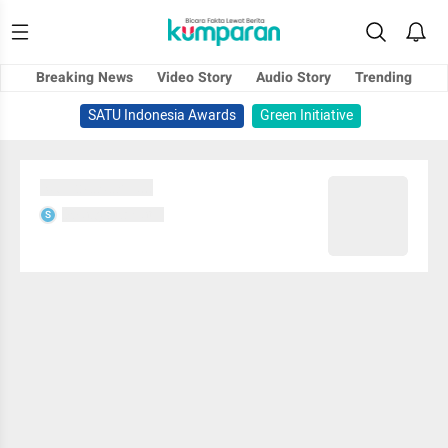
Breaking News
Video Story
Audio Story
Trending
SATU Indonesia Awards
Green Initiative
Sedang memuat...
Sedang memuat...
S