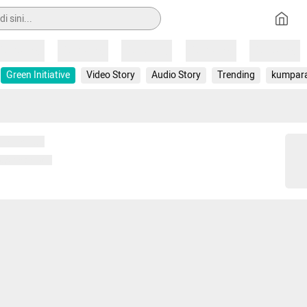
Loading
Loading
Loading
Loading
Loading
Green Initiative
Video Story
Audio Story
Trending
kumpar
 memuat...
ng memuat...