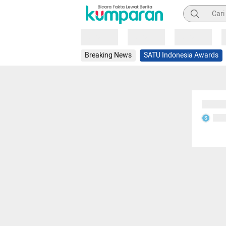
Pencarian
Loading
Loading
Loading
Breaking News
SATU Indonesia Awards
Sedang
Seda
S