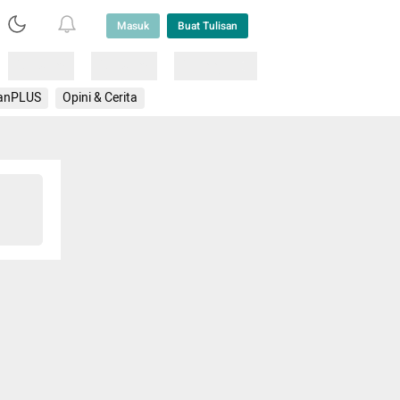
Masuk
Buat Tulisan
Loading
Loading
Lainnya
anPLUS
Opini & Cerita