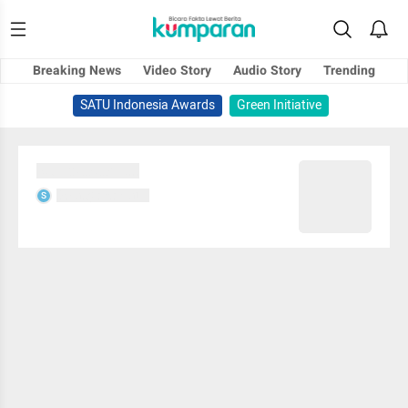
Breaking News
Video Story
Audio Story
Trending
SATU Indonesia Awards
Green Initiative
Sedang memuat...
Sedang memuat...
S