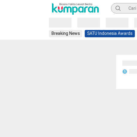
Pencarian
Loading
Loading
Loading
Breaking News
SATU Indonesia Awards
Sedang
Seda
S