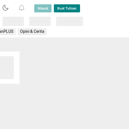
Masuk
Buat Tulisan
Loading
Loading
Lainnya
anPLUS
Opini & Cerita