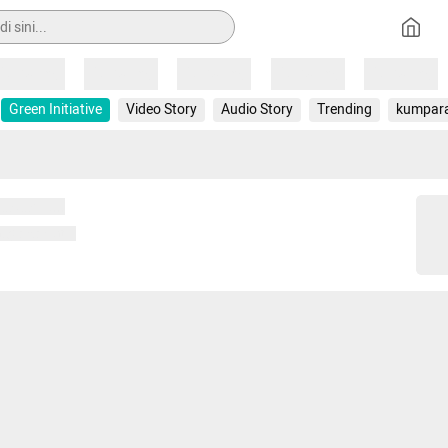
Loading
Loading
Loading
Loading
Loading
Green Initiative
Video Story
Audio Story
Trending
kumpar
 memuat...
ng memuat...