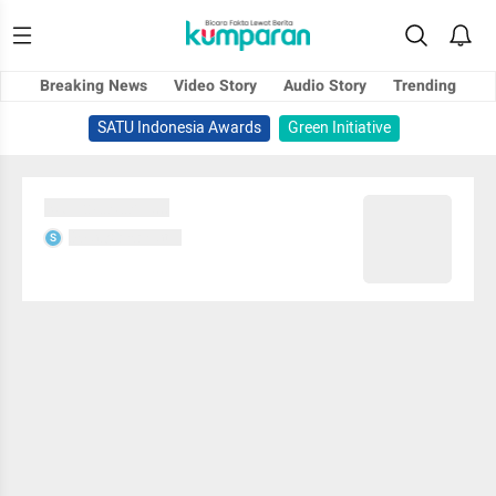
Breaking News
Video Story
Audio Story
Trending
SATU Indonesia Awards
Green Initiative
Sedang memuat...
Sedang memuat...
S