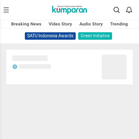
Breaking News
Video Story
Audio Story
Trending
SATU Indonesia Awards
Green Initiative
Sedang memuat...
Sedang memuat...
S