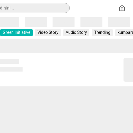
Loading
Loading
Loading
Loading
Loading
Green Initiative
Video Story
Audio Story
Trending
kumpar
 memuat...
ng memuat...