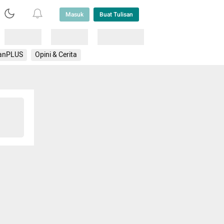
Masuk
Buat Tulisan
Loading
Loading
Lainnya
anPLUS
Opini & Cerita