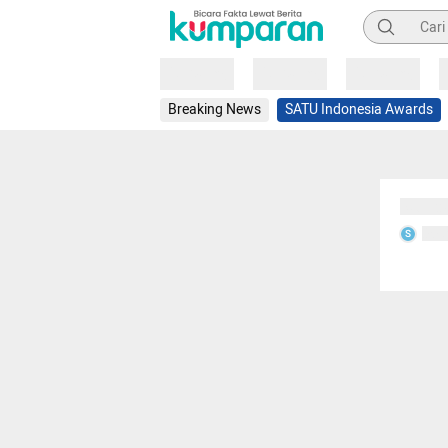
Pencarian
Loading
Loading
Loading
Breaking News
SATU Indonesia Awards
Sedang
Seda
S