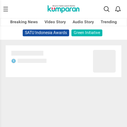
Breaking News
Video Story
Audio Story
Trending
SATU Indonesia Awards
Green Initiative
Sedang memuat...
Sedang memuat...
S