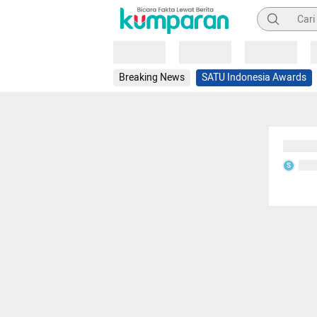
Pencarian
Loading
Loading
Loading
Breaking News
SATU Indonesia Awards
Sedang
Seda
S