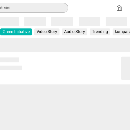
Loading
Loading
Loading
Loading
Loading
Green Initiative
Video Story
Audio Story
Trending
kumpar
 memuat...
ng memuat...