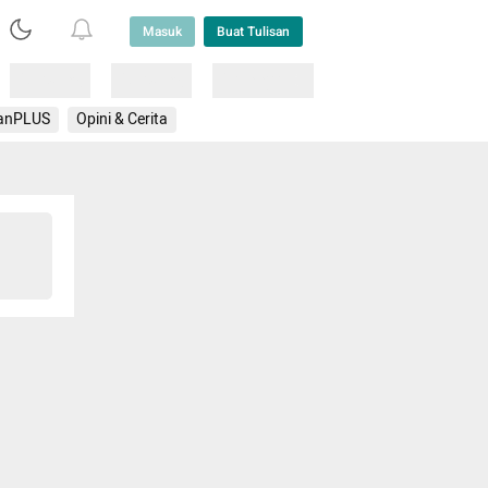
Masuk
Buat Tulisan
Loading
Loading
Lainnya
anPLUS
Opini & Cerita