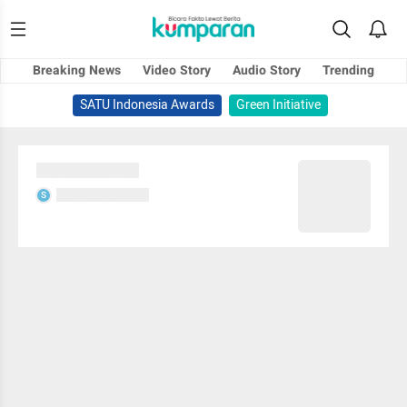
Breaking News
Video Story
Audio Story
Trending
SATU Indonesia Awards
Green Initiative
Sedang memuat...
Sedang memuat...
S