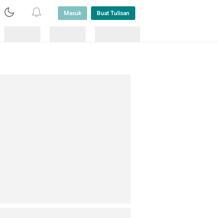
Masuk
Buat Tulisan
Loading
Loading
Lainnya