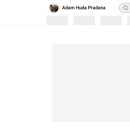
Penc
Adam Huda Pradana
Loading
Loading
Loading