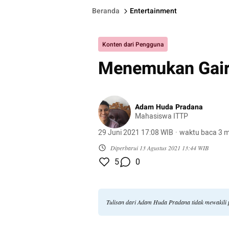
Beranda
Entertainment
Konten dari Pengguna
Menemukan Gair
Adam Huda Pradana
Mahasiswa ITTP
29 Juni 2021 17:08 WIB
·
waktu baca 3 m
Diperbarui
13 Agustus 2021 13:44 WIB
5
0
Tulisan dari Adam Huda Pradana tidak mewakili