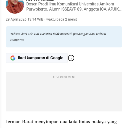
Dosen Prodi Ilmu Komunikasi Universitas Amikom
Purwokerto. Alumni SSEAYP 89. Anggota ICA, APJIKI,
ASPIKOM. Senang menulis tentang kisah perjalanan,
budaya, pendidikan, dan masalah-masalah sosial
29 April 2026 13:14 WIB
·
waktu baca 2 menit
dalam masyarakat. Hobi main pingpong dan
membaca.
Tulisan dari Ade Tuti Turistiati tidak mewakili pandangan dari redaksi
kumparan
Ikuti kumparan di Google
ADVERTISEMENT
Jerman Barat menyimpan dua kota lintas budaya yang 