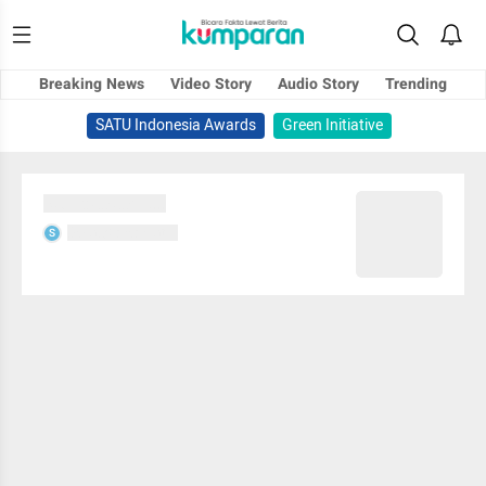
Breaking News
Video Story
Audio Story
Trending
SATU Indonesia Awards
Green Initiative
Sedang memuat...
Sedang memuat...
S