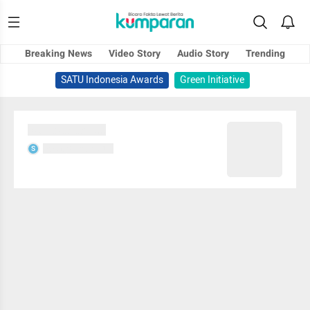
Breaking News
Video Story
Audio Story
Trending
SATU Indonesia Awards
Green Initiative
Sedang memuat...
Sedang memuat...
S