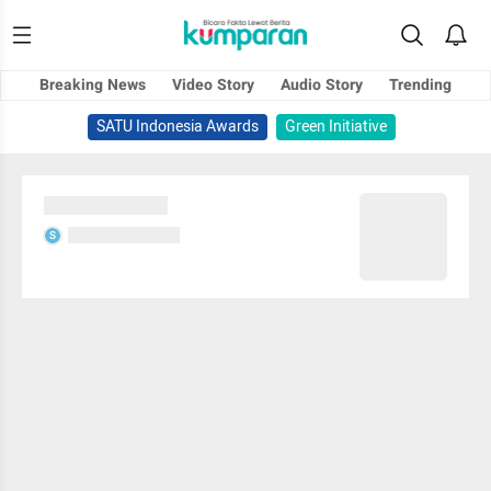
Breaking News
Video Story
Audio Story
Trending
SATU Indonesia Awards
Green Initiative
Sedang memuat...
Sedang memuat...
S