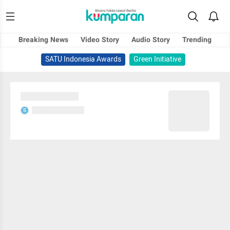
Breaking News
Video Story
Audio Story
Trending
SATU Indonesia Awards
Green Initiative
Sedang memuat...
Sedang memuat...
S