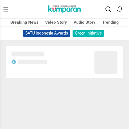
Breaking News
Video Story
Audio Story
Trending
SATU Indonesia Awards
Green Initiative
Sedang memuat...
Sedang memuat...
S