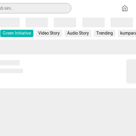
Loading
Loading
Loading
Loading
Loading
Green Initiative
Video Story
Audio Story
Trending
kumpar
 memuat...
ng memuat...