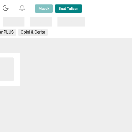
Masuk
Buat Tulisan
Loading
Loading
Lainnya
anPLUS
Opini & Cerita