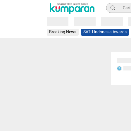
Pencarian
Loading
Loading
Loading
Breaking News
SATU Indonesia Awards
Sedang
Seda
S