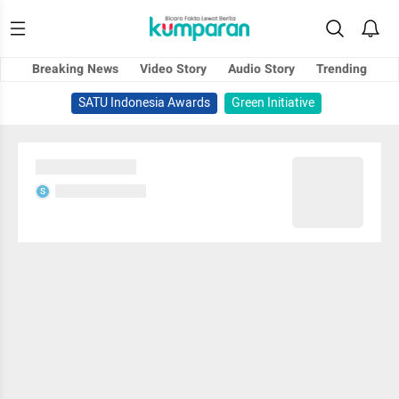
Breaking News
Video Story
Audio Story
Trending
SATU Indonesia Awards
Green Initiative
Sedang memuat...
Sedang memuat...
S