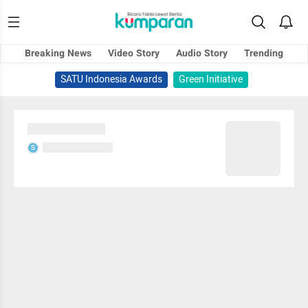
Breaking News
Video Story
Audio Story
Trending
SATU Indonesia Awards
Green Initiative
Sedang memuat...
Sedang memuat...
S