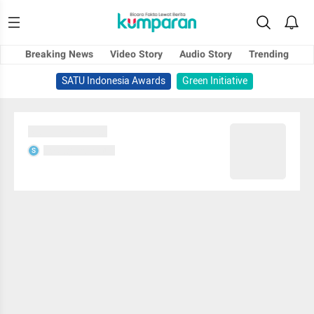
Breaking News
Video Story
Audio Story
Trending
SATU Indonesia Awards
Green Initiative
Sedang memuat...
Sedang memuat...
S