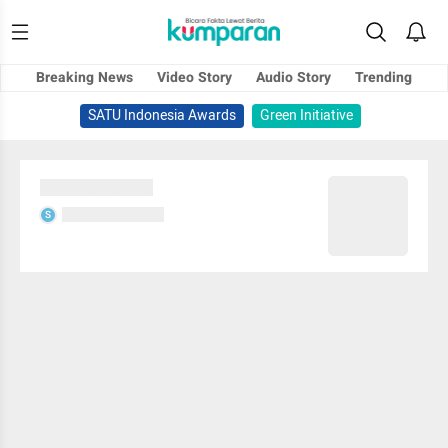
Breaking News
Video Story
Audio Story
Trending
SATU Indonesia Awards
Green Initiative
Sedang memuat...
Sedang memuat...
S