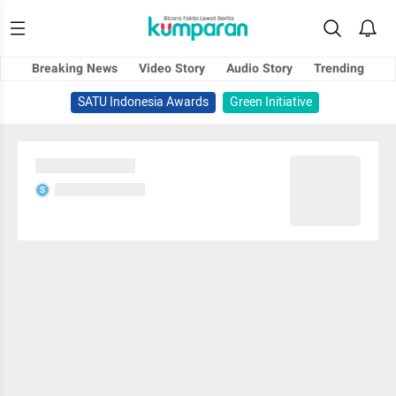
Breaking News
Video Story
Audio Story
Trending
SATU Indonesia Awards
Green Initiative
Sedang memuat...
Sedang memuat...
S