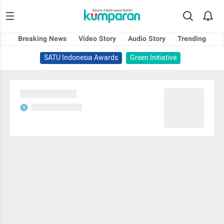
Breaking News
Video Story
Audio Story
Trending
SATU Indonesia Awards
Green Initiative
Sedang memuat...
Sedang memuat...
S