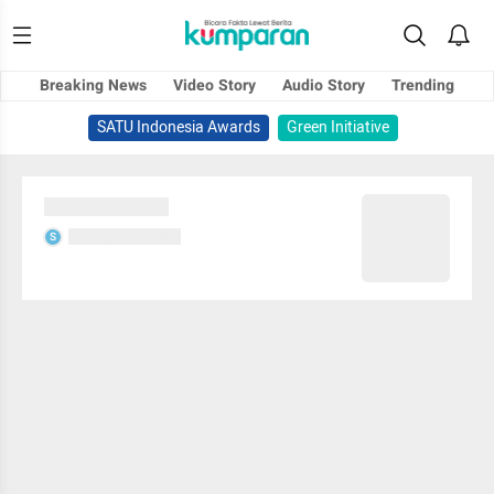
Breaking News
Video Story
Audio Story
Trending
SATU Indonesia Awards
Green Initiative
Sedang memuat...
Sedang memuat...
S